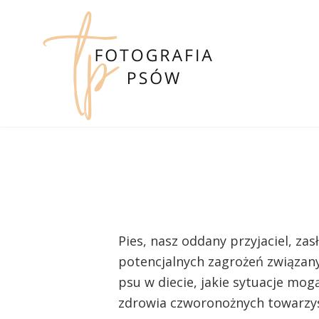
Skip
to
content
Pies, nasz oddany przyjaciel, za
potencjalnych zagrożeń związany
psu w diecie, jakie sytuacje mog
zdrowia czworonożnych towarzys