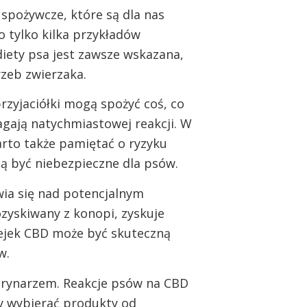
spożywcze, które są dla nas
 tylko kilka przykładów
iety psa jest zawsze wskazana,
zeb zwierzaka.
przyjaciółki mogą spożyć coś, co
agają natychmiastowej reakcji. W
arto także pamiętać o ryzyku
ą być niebezpieczne dla psów.
wia się nad potencjalnym
zyskiwany z konopi, zyskuje
lejek CBD może być skuteczną
w.
terynarzem. Reakcje psów na CBD
y wybierać produkty od