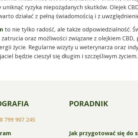
 uniknąć ryzyka niepożądanych skutków. Olejek C
arto działać z pełną świadomością i z uwzględnienie
m
to nie tylko radość, ale także odpowiedzialność. 
y zatrucia oraz możliwości związane z olejkiem CBD
gii życie. Regularne wizyty u weterynarza oraz ind
aciel będzie cieszył się długim i szczęśliwym życiem.
OGRAFIA
PORADNIK
8 799 907 245
gram
Jak przygotować się do s