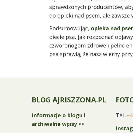
sprawdzonych producentów, aby
do opieki nad psem, ale zawsze w
Podsumowując,
opieka nad pse
diecie psa, jak rozpoznać objaw
czworonogom zdrowe i pełne ener
psa sprawią, że nasz wierny przyj
BLOG AJRISZZONA.PL
FOT
Informacje o blogu i
Tel.
+4
archiwalne wpisy >>
Insta