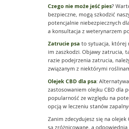
Czego nie może jeść pies
? Wart
bezpieczne, mogą szkodzić naszy
potencjalnie niebezpiecznych dl
a konsultacja z weterynarzem p
Zatrucie psa
to sytuacja, której 
im zaszkodzi. Objawy zatrucia, 
razie podejrzenia zatrucia, nal
związanym z niektórymi roślinam
Olejek CBD dla psa
: Alternatyw
zastosowaniem olejku CBD dla po
popularność ze względu na poten
opcją w leczeniu stanów zapaln
Zanim zdecydujesz się na olejek
są zróżnicowane, a odpowiednia