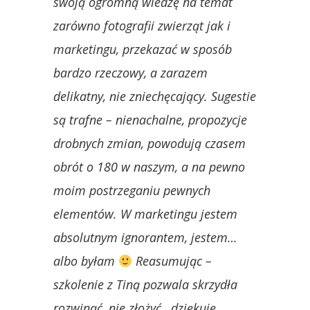
swoją ogromną wiedzę na temat
zarówno fotografii zwierząt jak i
marketingu, przekazać w sposób
bardzo rzeczowy, a zarazem
delikatny, nie zniechęcający. Sugestie
są trafne – nienachalne, propozycje
drobnych zmian, powodują czasem
obrót o 180 w naszym, a na pewno
moim postrzeganiu pewnych
elementów. W marketingu jestem
absolutnym ignorantem, jestem…
albo byłam
Reasumując –
szkolenie z Tiną pozwala skrzydła
rozwinąć, nie złożyć…dziękuję