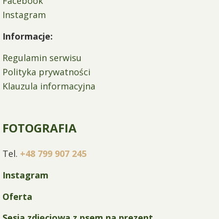
p
Facebook
i
Instagram
s
Informacje:
u
Regulamin serwisu
Polityka prywatności
Klauzula informacyjna
FOTOGRAFIA
Tel.
+48 799 907 245
Instagram
Oferta
Sesja zdjęciowa z psem na prezent