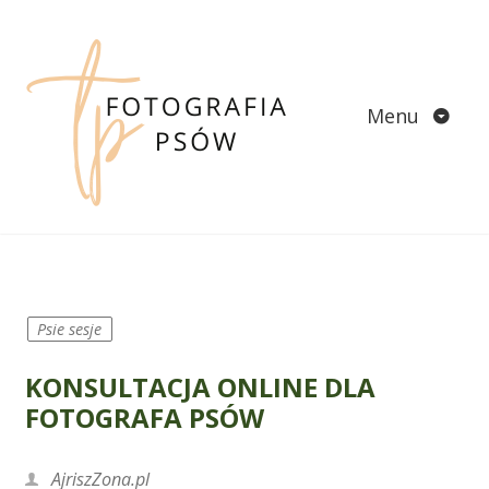
Skip
to
content
Menu
Psie sesje
KONSULTACJA ONLINE DLA
FOTOGRAFA PSÓW
AjriszZona.pl