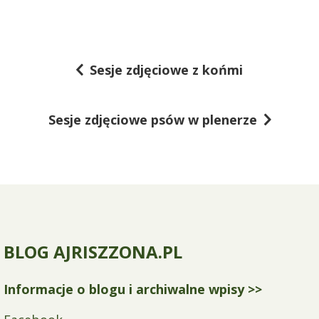
Sesje zdjęciowe z końmi
N
a
Sesje zdjęciowe psów w plenerze
w
i
g
a
c
BLOG AJRISZZONA.PL
j
a
Informacje o blogu i archiwalne wpisy >>
w