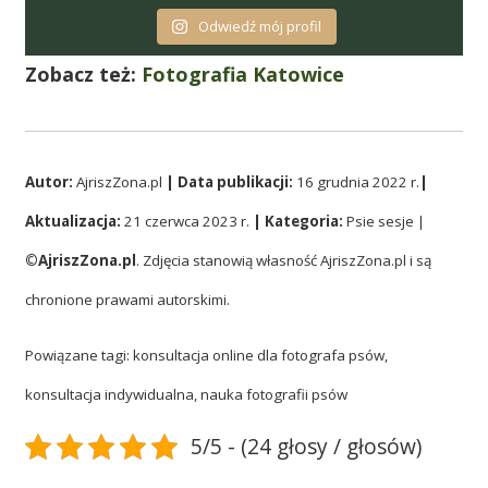
Odwiedź mój profil
Zobacz też:
Fotografia Katowice
Autor:
AjriszZona.pl
| Data publikacji:
16 grudnia 2022 r.
|
Aktualizacja:
21 czerwca 2023 r.
| Kategoria:
Psie sesje |
©AjriszZona.pl
. Zdjęcia stanowią własność AjriszZona.pl i są
chronione prawami autorskimi.
Powiązane tagi: konsultacja online dla fotografa psów,
konsultacja indywidualna, nauka fotografii psów
5/5 - (24 głosy / głosów)