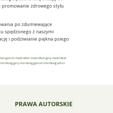
na promowanie zdrowego stylu
owania po zdumiewające
ntu spędzonego z naszymi
ję i podziwianie piękna psiego
bet güncel
madridbet
madridbet giriş
madridbet
meritking giriş
meritking güncel
meritking adres
PRAWA AUTORSKIE