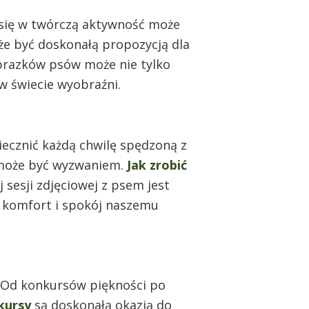
 się w twórczą aktywność może
e być doskonałą propozycją dla
obrazków psów może nie tylko
w świecie wyobraźni.
wiecznić każdą chwilę spędzoną z
a może być wyzwaniem.
Jak zrobić
 sesji zdjęciowej z psem jest
c komfort i spokój naszemu
. Od konkursów piękności po
kursy
są doskonałą okazją do