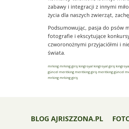
zabawy i integracji z innymi m
życia dla naszych zwierząt, zachę
Podsumowując, pasja do psów m
fotografie i ekscytujące konkur
czworonożnymi przyjaciółmi i n
świata.
mrking
mrking giriş
kingroyal
kingroyal giriş
kingroya
güncel
meritking
meritking giriş
meritking güncel
me
mrking
mrking giriş
BLOG AJRISZZONA.PL
FOT