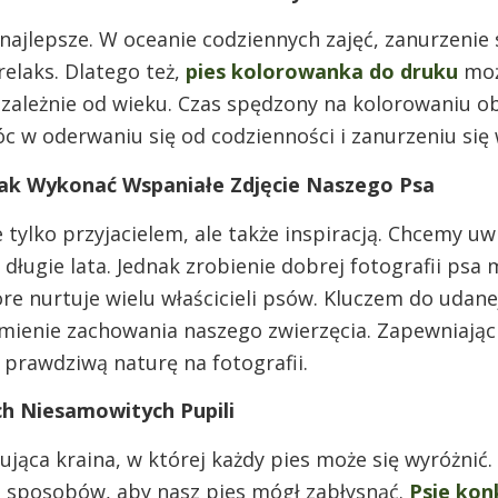
najlepsze. W oceanie codziennych zajęć, zanurzenie
elaks. Dlatego też,
pies kolorowanka do druku
moż
ezależnie od wieku. Czas spędzony na kolorowaniu 
c w oderwaniu się od codzienności i zanurzeniu się 
Jak Wykonać Wspaniałe Zdjęcie Naszego Psa
ie tylko przyjacielem, ale także inspiracją. Chcemy u
długie lata. Jednak zrobienie dobrej fotografii ps
re nurtuje wielu właścicieli psów. Kluczem do udanej
umienie zachowania naszego zwierzęcia. Zapewniają
prawdziwą naturę na fotografii.
ch Niesamowitych Pupili
ująca kraina, w której każdy pies może się wyróżnić
le sposobów, aby nasz pies mógł zabłysnąć.
Psie kon