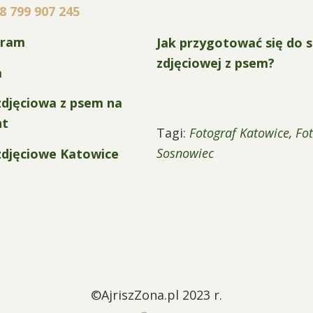
8 799 907 245
gram
Jak przygotować się do s
zdjęciowej z psem?
a
zdjęciowa z psem na
nt
Tagi:
Fotograf Katowice
,
Fo
Sosnowiec
zdjęciowe Katowice
©AjriszZona.pl 2023 r.