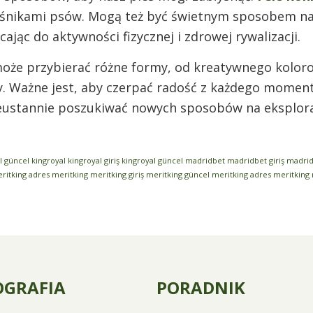
iłośnikami psów. Mogą też być świetnym sposobem 
cając do aktywności fizycznej i zdrowej rywalizacji.
oże przybierać różne formy, od kreatywnego kolor
sy. Ważne jest, aby czerpać radość z każdego mome
ieustannie poszukiwać nowych sposobów na eksplorac
l güncel
kingroyal
kingroyal giriş
kingroyal güncel
madridbet
madridbet giriş
madrid
ritking adres
meritking
meritking giriş
meritking güncel
meritking adres
meritking
OGRAFIA
PORADNIK