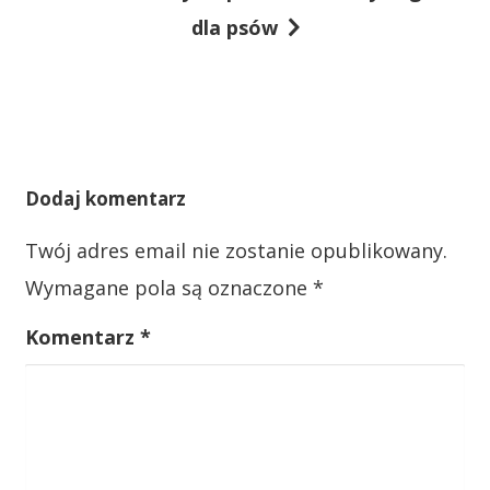
N
dla psów
a
w
i
g
a
Dodaj komentarz
c
Twój adres email nie zostanie opublikowany.
j
Wymagane pola są oznaczone
*
a
w
Komentarz
*
p
i
s
u