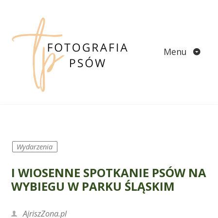
Skip
to
content
Menu
Wydarzenia
I WIOSENNE SPOTKANIE PSÓW NA
WYBIEGU W PARKU ŚLĄSKIM
AjriszZona.pl