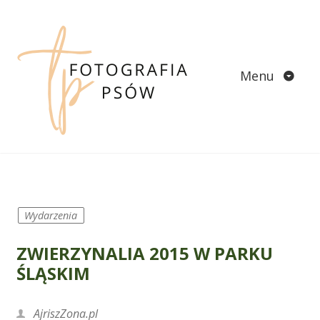
Skip
to
content
Menu
Wydarzenia
ZWIERZYNALIA 2015 W PARKU
ŚLĄSKIM
AjriszZona.pl