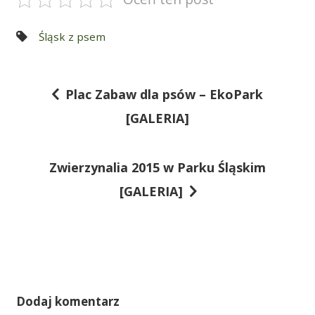
Śląsk z psem
Plac Zabaw dla psów – EkoPark
N
[GALERIA]
a
w
Zwierzynalia 2015 w Parku Śląskim
i
[GALERIA]
g
a
c
j
a
Dodaj komentarz