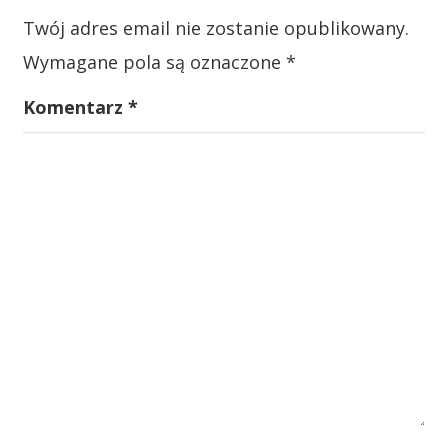
w
Twój adres email nie zostanie opublikowany.
p
Wymagane pola są oznaczone
*
i
s
Komentarz
*
u