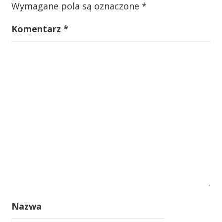
Wymagane pola są oznaczone
*
i
s
Komentarz
*
u
Nazwa