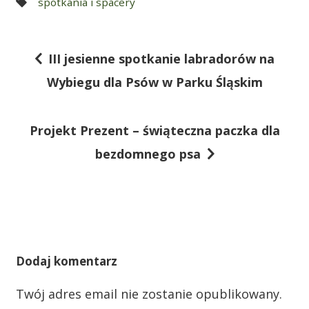
spotkania i spacery
III jesienne spotkanie labradorów na
N
Wybiegu dla Psów w Parku Śląskim
a
w
Projekt Prezent – świąteczna paczka dla
i
bezdomnego psa
g
a
c
j
a
Dodaj komentarz
w
Twój adres email nie zostanie opublikowany.
p