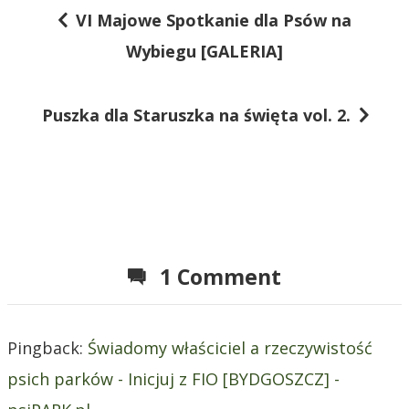
VI Majowe Spotkanie dla Psów na
N
Wybiegu [GALERIA]
a
w
Puszka dla Staruszka na święta vol. 2.
i
g
a
c
j
1 Comment
a
w
p
Pingback:
Świadomy właściciel a rzeczywistość
i
psich parków - Inicjuj z FIO [BYDGOSZCZ] -
s