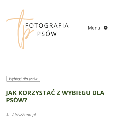
Skip
to
content
Menu
Wybiegi dla psów
JAK KORZYSTAĆ Z WYBIEGU DLA
PSÓW?
AjriszZona.pl