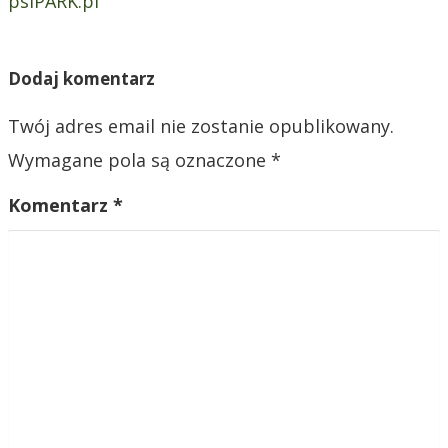
psiPARK.pl
u
Dodaj komentarz
Twój adres email nie zostanie opublikowany.
Wymagane pola są oznaczone
*
Komentarz
*