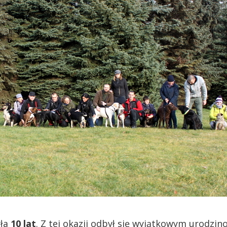
yła
10 lat
. Z tej okazji odbył się wyjątkowym urodzi