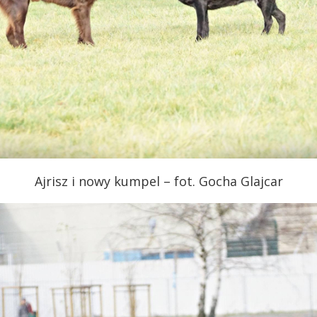
Ajrisz i nowy kumpel – fot. Gocha Glajcar