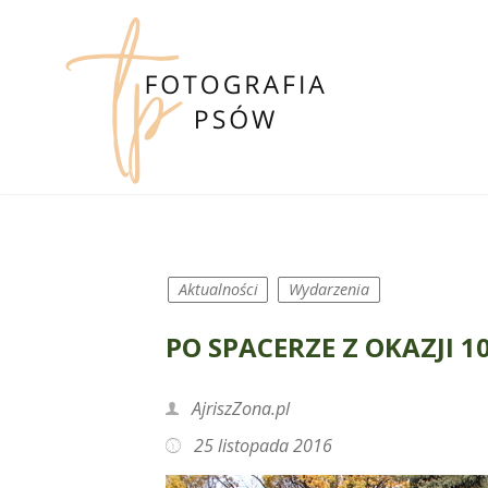
Skip
to
content
Aktualności
Wydarzenia
PO SPACERZE Z OKAZJI 1
AjriszZona.pl
25 listopada 2016