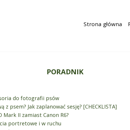
Strona główna
PORADNIK
soria do fotografii psów
wą z psem? Jak zaplanować sesję? [CHECKLISTA]
 Mark II zamiast Canon R6?
cia portretowe i w ruchu