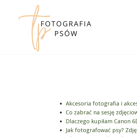
Skip
to
content
Akcesoria fotografia i akce
Co zabrać na sesję zdjęcio
Dlaczego kupiłam Canon 6D
Jak fotografować psy? Zdję