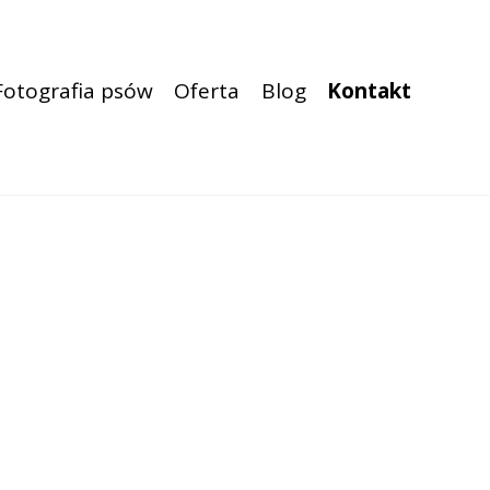
Fotografia psów
Oferta
Blog
Kontakt