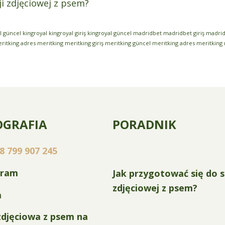
ji zdjęciowej z psem?
l güncel
kingroyal
kingroyal giriş
kingroyal güncel
madridbet
madridbet giriş
madrid
ritking adres
meritking
meritking giriş
meritking güncel
meritking adres
meritking
OGRAFIA
PORADNIK
8 799 907 245
gram
Jak przygotować się do s
zdjęciowej z psem?
a
zdjęciowa z psem na