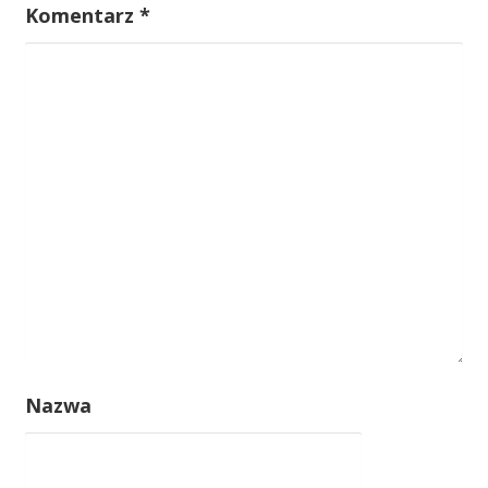
i
Komentarz
*
s
u
Nazwa