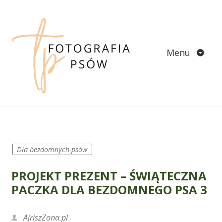
Skip
to
content
Menu
Dla bezdomnych psów
PROJEKT PREZENT – ŚWIĄTECZNA
PACZKA DLA BEZDOMNEGO PSA 3
AjriszZona.pl