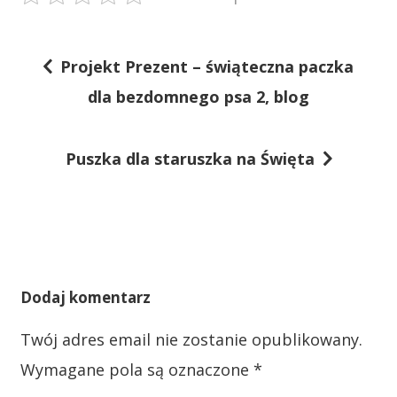
Projekt Prezent – świąteczna paczka
N
dla bezdomnego psa 2, blog
a
w
Puszka dla staruszka na Święta
i
g
a
c
j
Dodaj komentarz
a
Twój adres email nie zostanie opublikowany.
w
Wymagane pola są oznaczone
*
p