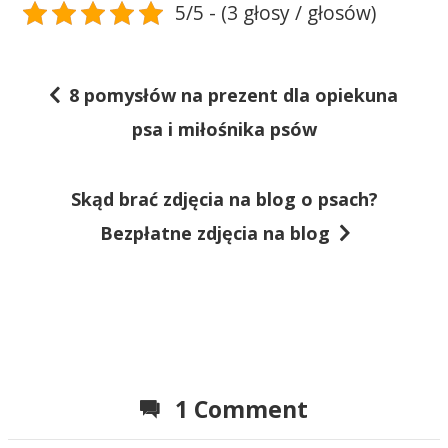
5/5 - (3 głosy / głosów)
8 pomysłów na prezent dla opiekuna
N
psa i miłośnika psów
a
w
Skąd brać zdjęcia na blog o psach?
i
Bezpłatne zdjęcia na blog
g
a
c
j
a
1 Comment
w
p