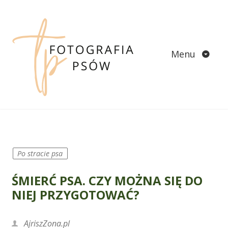
Skip
to
content
Menu
Po stracie psa
ŚMIERĆ PSA. CZY MOŻNA SIĘ DO
NIEJ PRZYGOTOWAĆ?
AjriszZona.pl