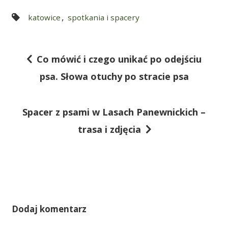
,
katowice
spotkania i spacery
Co mówić i czego unikać po odejściu
N
psa. Słowa otuchy po stracie psa
a
w
Spacer z psami w Lasach Panewnickich –
i
trasa i zdjęcia
g
a
c
j
a
Dodaj komentarz
w