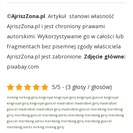
©AjriszZona.pl
. Artykuł stanowi własność
AjriszZona.pl i jest chroniony prawami
autorskimi. Wykorzystywanie go w całości lub
fragmentach bez pisemnej zgody właściciela
AjriszZona.pl jest zabronione.
Zdjęcie główne:
pixabay.com
5/5 - (3 głosy / głosów)
mrking
mrking giriş
kingroyal
kingroyal giriş
kingroyal güncel
kingroyal
kingroyal giriş
kingroyal güncel
madridbet
madridbet giriş
madridbet
güncel
madridbet
madridbet giriş
madridbet güncel
meritking
meritking
giriş
meritking güncel
meritking adres
meritking
meritking giriş
meritking
güncel
meritking adres
meritking
meritking giriş
meritking güncel
meritking adres
mrking
mrking giriş