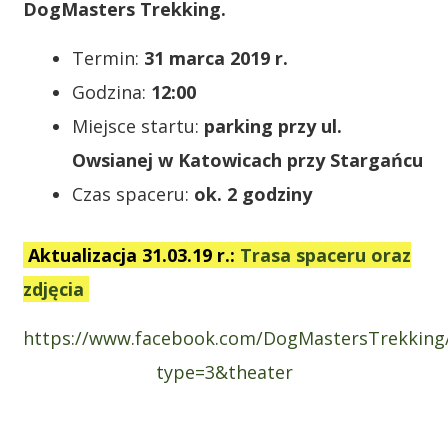
DogMasters Trekking.
Termin:
31 marca 2019 r.
Godzina:
12:00
Miejsce startu:
parking przy ul.
Owsianej w Katowicach przy Stargańcu
Czas spaceru:
ok. 2 godziny
Aktualizacja 31.03.19 r.:
Trasa spaceru oraz
zdjęcia
https://www.facebook.com/DogMastersTrekking
type=3&theater