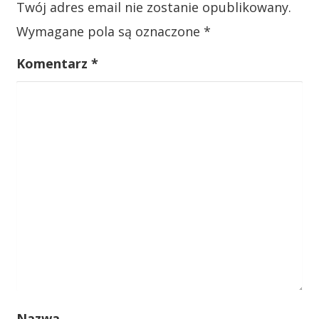
Twój adres email nie zostanie opublikowany.
p
Wymagane pola są oznaczone
*
i
s
Komentarz
*
u
Nazwa