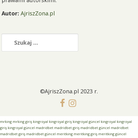
Autor:
AjriszZona.pl
Szukaj:
©AjriszZona.pl 2023 r.
mrking
mrking giriş
kingroyal
kingroyal giriş
kingroyal güncel
kingroyal
kingroyal
giriş
kingroyal güncel
madridbet
madridbet giriş
madridbet güncel
madridbet
madridbet giriş
madridbet güncel
meritking
meritking giriş
meritking güncel