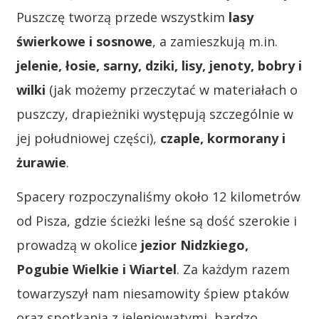
Puszczę tworzą przede wszystkim
lasy
świerkowe i sosnowe
, a zamieszkują m.in.
jelenie, łosie, sarny, dziki, lisy, jenoty, bobry i
wilki
(jak możemy przeczytać w materiałach o
puszczy, drapieżniki występują szczególnie w
jej południowej części),
czaple, kormorany i
żurawie
.
Spacery rozpoczynaliśmy około 12 kilometrów
od Pisza, gdzie ścieżki leśne są dość szerokie i
prowadzą w okolice
jezior Nidzkiego,
Pogubie Wielkie i Wiartel
. Za każdym razem
towarzyszył nam niesamowity śpiew ptaków
oraz spotkania z jeleniowatymi, bardzo