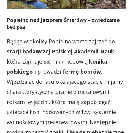
Popielno nad Jeziorem Śniardwy – zwiedzanie
bez psa
Będąc w okolicy Popielna warto zajrzeć do
stacji badawczej Polskiej Akademii Nauk
,
która zajmuje się m.in. hodowlą
konika
polskiego
i prowadzi
fermę bobrów
.
Wjeżdżając do lasu okalającego stację mijamy
charakterystyczną bramę z metalowymi
rolkami w jezdni, które mają zapobiegać
ucieczce koni hodowanych w tzw. systemie
wolnościowym (rezerwatowym). Następnie
można zobaczyć znaki „
Uwaga niebezpieczne