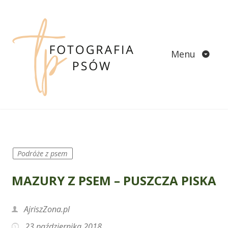
Skip
to
content
Menu
Podróże z psem
MAZURY Z PSEM – PUSZCZA PISKA
AjriszZona.pl
23 października 2018