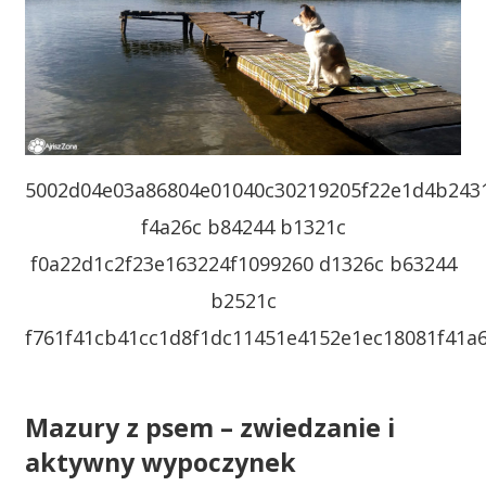
5002d04e03a86804e01040c30219205f22e1d4b243
f4a26c b84244 b1321c
f0a22d1c2f23e163224f1099260 d1326c b63244
b2521c
f761f41cb41cc1d8f1dc11451e4152e1ec18081f41a
Mazury z psem – zwiedzanie i
aktywny wypoczynek