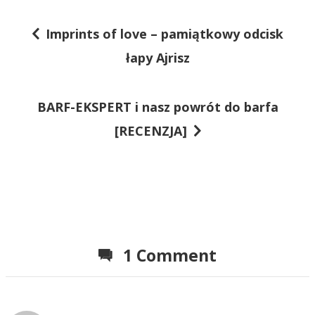
Imprints of love – pamiątkowy odcisk
N
łapy Ajrisz
a
w
BARF-EKSPERT i nasz powrót do barfa
i
[RECENZJA]
g
a
c
j
a
1 Comment
w
p
i