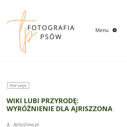
Skip
to
content
Menu
Psie sesje
WIKI LUBI PRZYRODĘ:
WYRÓŻNIENIE DLA AJRISZZONA
AjriszZona.pl