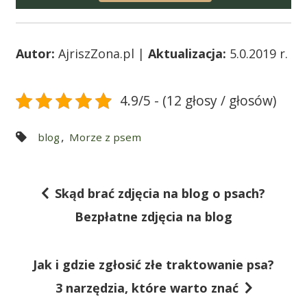
Autor:
AjriszZona.pl |
Aktualizacja:
5.0.2019 r.
4.9/5 - (12 głosy / głosów)
,
blog
Morze z psem
Skąd brać zdjęcia na blog o psach?
N
Bezpłatne zdjęcia na blog
a
w
Jak i gdzie zgłosić złe traktowanie psa?
i
3 narzędzia, które warto znać
g