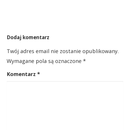
a
c
j
a
Dodaj komentarz
w
Twój adres email nie zostanie opublikowany.
p
Wymagane pola są oznaczone
*
i
s
Komentarz
*
u