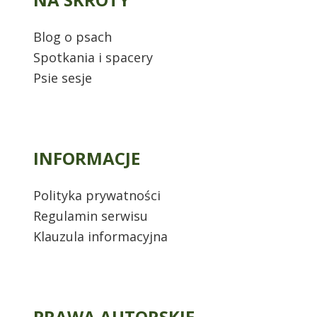
i
Blog o psach
c
Spotkania i spacery
o
Psie sesje
w
a
n
i
INFORMACJE
e
Polityka prywatności
w
Regulamin serwisu
p
Klauzula informacyjna
i
s
ó
w
PRAWA AUTORSKIE