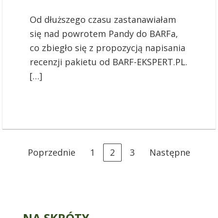
Od dłuższego czasu zastanawiałam
się nad powrotem Pandy do BARFa,
co zbiegło się z propozycją napisania
recenzji pakietu od BARF-EKSPERT.PL.
[…]
S
Poprzednie
1
2
3
Następne
t
r
o
n
NA SKRÓTY